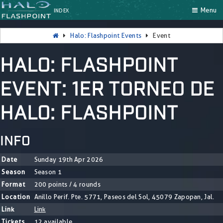
Menu
INDEX
Halo: Flashpoint Events
Event
HALO: FLASHPOINT
EVENT: 1ER TORNEO DE
HALO: FLASHPOINT
INFO
Date
Sunday 19th Apr 2026
Season
Season 1
Format
200 points / 4 rounds
Location
Anillo Perif. Pte. 5771, Paseos del Sol, 45079 Zapopan, Jal.
Link
Link
Tickets
12 available