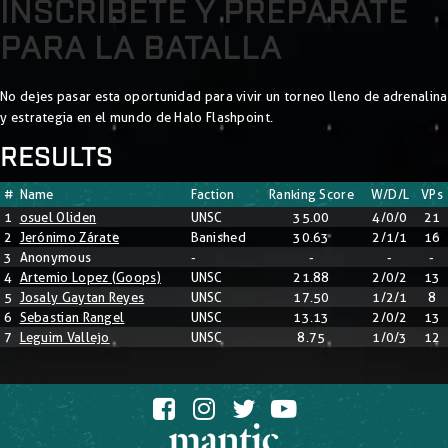
INSCRÍBETE Y PREPÁRATE
PARA LA BATALLA
No dejes pasar esta oportunidad para vivir un torneo lleno de adrenalina
y estrategia en el mundo de Halo Flashpoint.
RESULTS
#
Name
Faction
Ranking Score
W/D/L
VPs
1
osuel Oliden
UNSC
35.00
4/0/0
21
2
Jerónimo Zárate
Banished
30.63
2/1/1
16
3
Anonymous
-
-
-
-
4
Artemio Lopez (Goops)
UNSC
21.88
2/0/2
13
5
Josaly Gaytan Reyes
UNSC
17.50
1/2/1
8
6
Sebastian Rangel
UNSC
13.13
2/0/2
13
7
Leguim Vallejo
UNSC
8.75
1/0/3
12